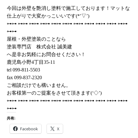
今回は外壁を艶消し塗料で施工しております！マットな
仕上がりで大変かっこいいです(*’▽’)
⊶⊶ ⊶⊶ ⊶⊶ ⊶⊶ ⊶⊶ ⊶⊶ ⊶⊶ ⊶⊶ ⊶⊶ ⊶⊶ ⊶⊶
⊶⊶
屋根・外壁塗装のことなら
塗装専門店 株式会社 誠美建
へ是非お気軽にお問合せください！
鹿児島小野4丁目35-11
tel 099-811-5503
fax 099-837-2320
ご相談だけでも構いません。
お客様第一のご提案をさせて頂きます(‘◇’)ゞ
⊶⊶ ⊶⊶ ⊶⊶ ⊶⊶ ⊶⊶ ⊶⊶ ⊶⊶ ⊶⊶ ⊶⊶ ⊶⊶ ⊶⊶
⊶⊶
共有:
Facebook
X