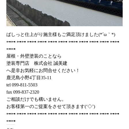
ばしっと仕上がり施主様もご満足頂けました(*´ω｀*)
⊶⊶ ⊶⊶ ⊶⊶ ⊶⊶ ⊶⊶ ⊶⊶ ⊶⊶ ⊶⊶ ⊶⊶ ⊶⊶ ⊶⊶
⊶⊶
屋根・外壁塗装のことなら
塗装専門店 株式会社 誠美建
へ是非お気軽にお問合せください！
鹿児島小野4丁目35-11
tel 099-811-5503
fax 099-837-2320
ご相談だけでも構いません。
お客様第一のご提案をさせて頂きます(‘◇’)ゞ
⊶⊶ ⊶⊶ ⊶⊶ ⊶⊶ ⊶⊶ ⊶⊶ ⊶⊶ ⊶⊶ ⊶⊶ ⊶⊶ ⊶⊶
⊶⊶