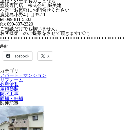
屋根・外壁塗装のことなら
塗装専門店 株式会社 誠美建
へ是非お気軽にお問合せください！
鹿児島小野4丁目35-11
tel 099-811-5503
fax 099-837-2320
ご相談だけでも構いません。
お客様第一のご提案をさせて頂きます(‘◇’)ゞ
⊶⊶ ⊶⊶ ⊶⊶ ⊶⊶ ⊶⊶ ⊶⊶ ⊶⊶ ⊶⊶ ⊶⊶ ⊶⊶ ⊶⊶ ⊶⊶
共有:
Facebook
X
カテゴリ
アパート・マンション
リフォーム
外壁塗装
屋根塗装
防水工事
雨樋・軒樋
関連記事