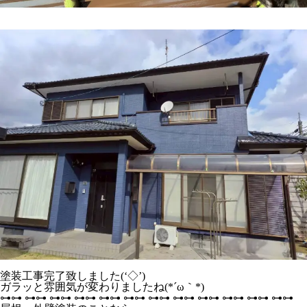
塗装工事完了致しました(‘◇’)ゞ
ガラッと雰囲気が変わりましたね(*´ω｀*)
⊶⊶ ⊶⊶ ⊶⊶ ⊶⊶ ⊶⊶ ⊶⊶ ⊶⊶ ⊶⊶ ⊶⊶ ⊶⊶ ⊶⊶ ⊶⊶