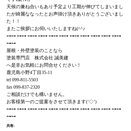
天候の兼ね合いもあり予定より工期が伸びてしまいまし
たが綺麗ななったとお声掛け頂きありがとうございまし
た！！
またご挨拶にお伺いいたしますね(^^♪
⊶⊶ ⊶⊶ ⊶⊶ ⊶⊶ ⊶⊶ ⊶⊶ ⊶⊶ ⊶⊶ ⊶⊶ ⊶⊶ ⊶⊶
⊶⊶
屋根・外壁塗装のことなら
塗装専門店 株式会社 誠美建
へ是非お気軽にお問合せください！
鹿児島小野4丁目35-11
tel 099-811-5503
fax 099-837-2320
ご相談だけでも構いません。
お客様第一のご提案をさせて頂きます(‘◇’)ゞ
⊶⊶ ⊶⊶ ⊶⊶ ⊶⊶ ⊶⊶ ⊶⊶ ⊶⊶ ⊶⊶ ⊶⊶ ⊶⊶ ⊶⊶
⊶⊶
共有: