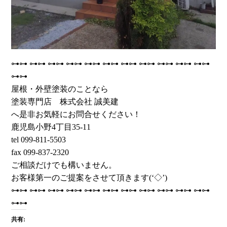
⊶⊶ ⊶⊶ ⊶⊶ ⊶⊶ ⊶⊶ ⊶⊶ ⊶⊶ ⊶⊶ ⊶⊶ ⊶⊶ ⊶⊶
⊶⊶
屋根・外壁塗装のことなら
塗装専門店 株式会社 誠美建
へ是非お気軽にお問合せください！
鹿児島小野4丁目35-11
tel 099-811-5503
fax 099-837-2320
ご相談だけでも構いません。
お客様第一のご提案をさせて頂きます(‘◇’)ゞ
⊶⊶ ⊶⊶ ⊶⊶ ⊶⊶ ⊶⊶ ⊶⊶ ⊶⊶ ⊶⊶ ⊶⊶ ⊶⊶ ⊶⊶
⊶⊶
共有: